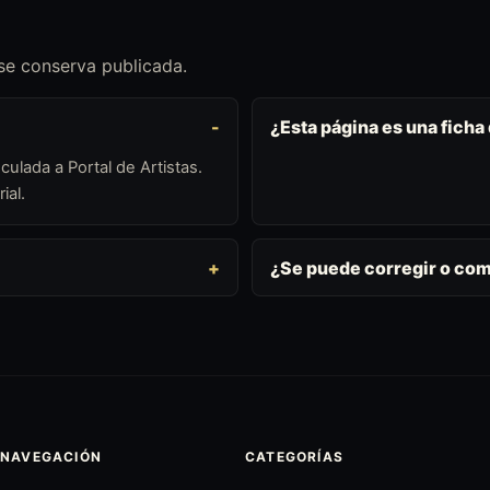
 se conserva publicada.
¿Esta página es una ficha
culada a Portal de Artistas.
ial.
¿Se puede corregir o co
NAVEGACIÓN
CATEGORÍAS