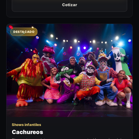
Cotizar
DESTACADO
C
Shows infantiles
Cachureos