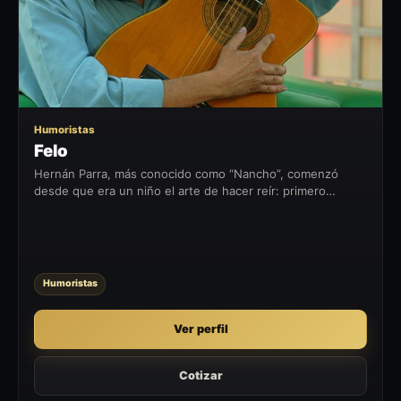
Humoristas
Felo
Hernán Parra, más conocido como “Nancho”, comenzó
desde que era un niño el arte de hacer reír: primero
espontáneamente, casi como un juego, en las esquinas de
su barrio y tras los partidos...
Humoristas
Ver perfil
Cotizar