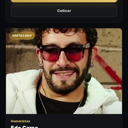
Cotizar
DESTACADO
EC
Humoristas
Edo Caroe