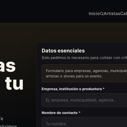
Inicio
Artistas
Ca
Datos esenciales
as
Solo pedimos lo necesario para cotizar con crit
Formulario para empresas, agencias, municipal
 tu
artistas o shows para un evento.
Empresa, institución o productora *
Nombre de contacto *
Te
próximos