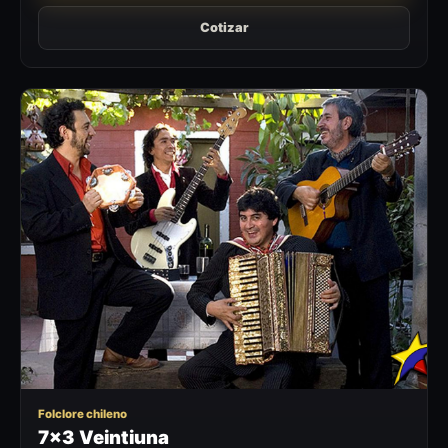
Cotizar
7V
Folclore chileno
7x3 Veintiuna