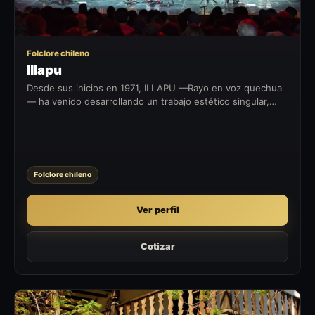
Folclore chileno
Illapu
Desde sus inicios en 1971, ILLAPU —Rayo en voz quechua
— ha venido desarrollando un trabajo estético singular,
innovador, experimental y bellamente concebido que se ha
convertido al correr...
Folclore chileno
Ver perfil
Cotizar