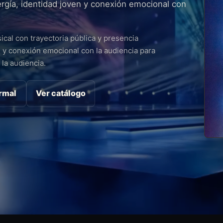
rgía, identidad joven y conexión emocional con
cal con trayectoria pública y presencia
 y conexión emocional con la audiencia para
la audiencia.
ormal
Ver catálogo