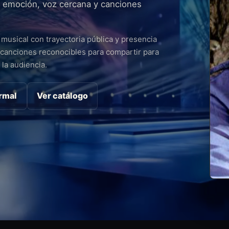
 emoción, voz cercana y canciones
musical con trayectoria pública y presencia
canciones reconocibles para compartir para
la audiencia.
ormal
Ver catálogo