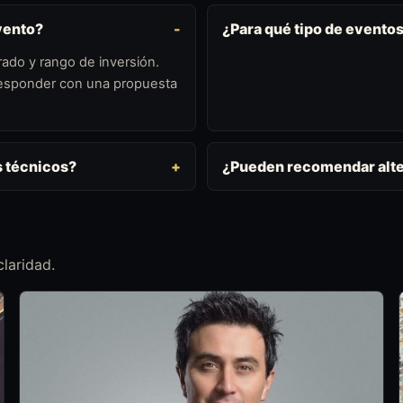
vento?
¿Para qué tipo de evento
ado y rango de inversión.
 responder con una propuesta
s técnicos?
¿Pueden recomendar alte
laridad.