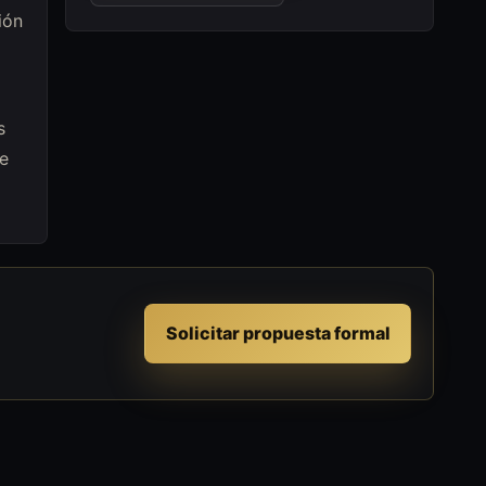
ión
s
e
Solicitar propuesta formal