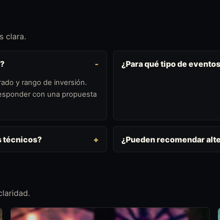
 clara.
o?
¿Para qué tipo de evento
ado y rango de inversión.
 responder con una propuesta
s técnicos?
¿Pueden recomendar alte
laridad.