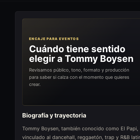
ENCAJE PARA EVENTOS
Cuándo tiene sentido
elegir a Tommy Boysen
Revisamos público, tono, formato y producción
para saber si calza con el momento que quieres
crear.
Biografía y trayectoria
Tommy Boysen, también conocido como El Papi, e
vinculado al dancehall, reggaetón, trap y R&B lat