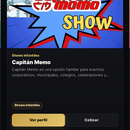
CM
Shows infantiles
Capitán Memo
Capitán Memo es una opción familiar para eventos
corporativos, municipales, colegios, celebraciones y
actividades donde se busca entretener a público infantil o
familiar.
Shows infantiles
Ver perfil
Cotizar