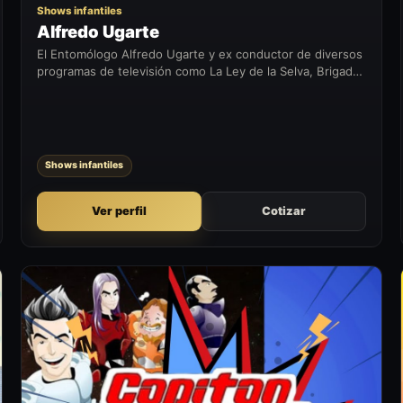
Shows infantiles
Alfredo Ugarte
El Entomólogo Alfredo Ugarte y ex conductor de diversos
programas de televisión como La Ley de la Selva, Brigada
Animal, entre otros, más conocido como el “Bichólogo”,
nos presenta un...
Shows infantiles
Ver perfil
Cotizar