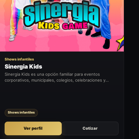
SK
Shows infantiles
Sinergia Kids
Sinergia Kids es una opción familiar para eventos
corporativos, municipales, colegios, celebraciones y
actividades donde se busca entretener a público infantil o
familiar.
Shows infantiles
Ver perfil
Cotizar