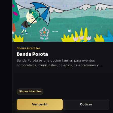
BP
Shows infantiles
Banda Porota
Banda Porota es una opción familiar para eventos
corporativos, municipales, colegios, celebraciones y
actividades donde se busca entretener a público infantil o
familiar.
Shows infantiles
Ver perfil
Cotizar