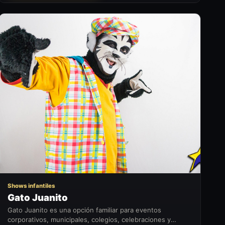
GJ
Shows infantiles
Gato Juanito
Gato Juanito es una opción familiar para eventos
corporativos, municipales, colegios, celebraciones y