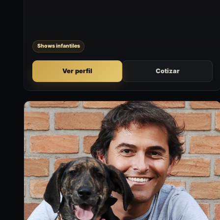
actividades donde se busca entretener a público infantil o
familiar.
Shows infantiles
Ver perfil
Cotizar
SJ