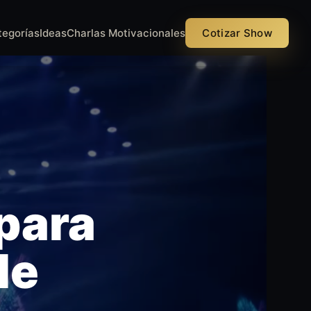
tegorías
Ideas
Charlas Motivacionales
Cotizar Show
 para
le