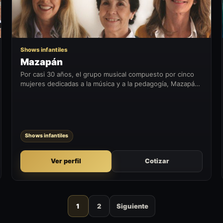
Shows infantiles
Mazapán
Por casi 30 años, el grupo musical compuesto por cinco
mujeres dedicadas a la música y a la pedagogía, Mazapán,
ha estado alegrando a grandes y chicos con novedosas
ritmos y letras...
Shows infantiles
Ver perfil
Cotizar
1
2
Siguiente