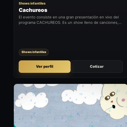
Shows infantiles
Cachureos
El evento consiste en una gran presentación en vivo del
programa CACHUREOS. Es un show lleno de canciones,
concursos y premios, en los que interactúan papás y
niños.
Shows infantiles
Ver perfil
Cotizar