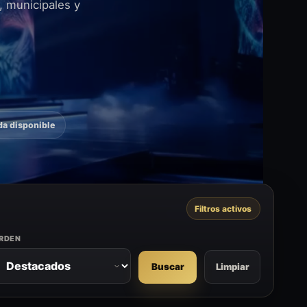
, municipales y
a disponible
Filtros activos
RDEN
Limpiar
Buscar