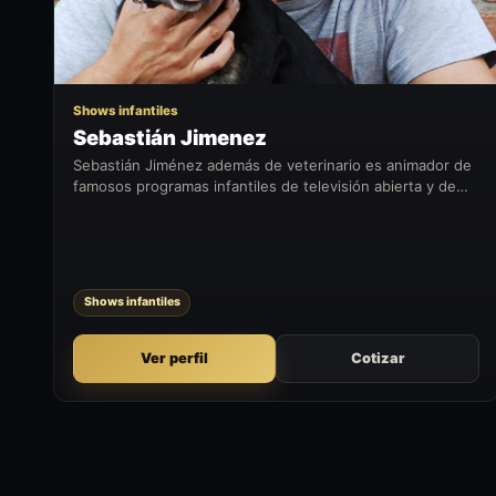
Shows infantiles
Sebastián Jimenez
Sebastián Jiménez además de veterinario es animador de
famosos programas infantiles de televisión abierta y de
radio. Su show está pensado para niños y toda la familia,
que incluye música,...
Shows infantiles
Ver perfil
Cotizar