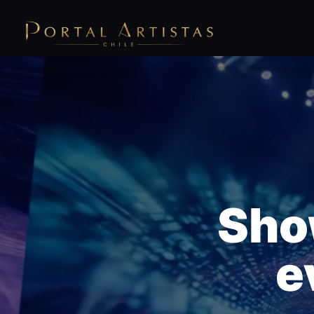
Show
e