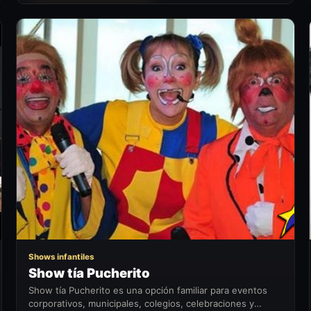
ST
Shows infantiles
Show tía Pucherito
Show tía Pucherito es una opción familiar para eventos
corporativos, municipales, colegios, celebraciones y