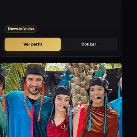
actividades donde se busca entretener a público infantil o
familiar.
Shows infantiles
Ver perfil
Cotizar
T