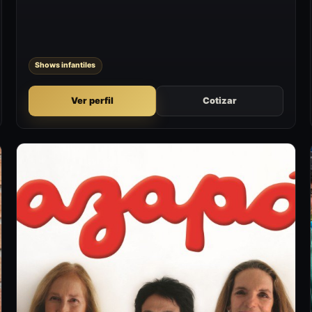
actividades donde se busca entretener a público infantil o
familiar.
Shows infantiles
Ver perfil
Cotizar
M