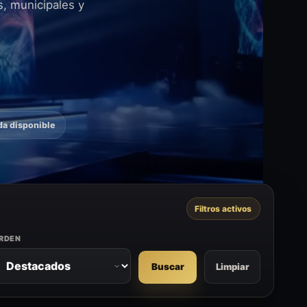
s, municipales y
a disponible
Filtros activos
RDEN
Limpiar
Buscar