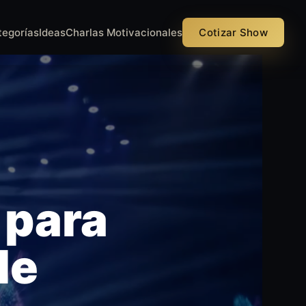
tegorías
Ideas
Charlas Motivacionales
Cotizar Show
 para
le