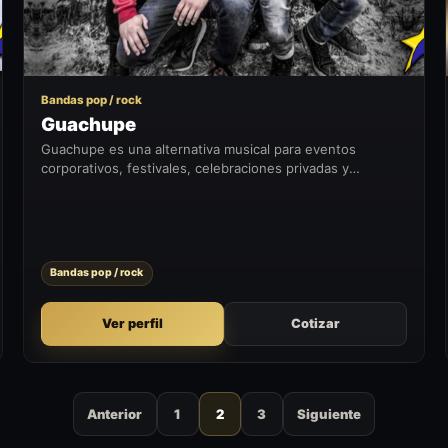
Bandas pop / rock
Guachupe
Guachupe es una alternativa musical para eventos
corporativos, festivales, celebraciones privadas y
formatos que buscan sumar un momento artístico con
presencia en vivo.
Bandas pop / rock
Ver perfil
Cotizar
Anterior
1
2
3
Siguiente