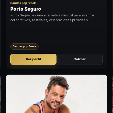
Bandas pop / rock
Porto Seguro
Porto Seguro es una alternativa musical para eventos
corporativos, festivales, celebraciones privadas y
formatos que buscan sumar un momento artístico con
presencia en vivo.
Bandas pop / rock
Ver perfil
Cotizar