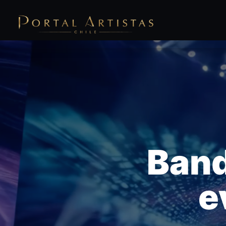
Band
e