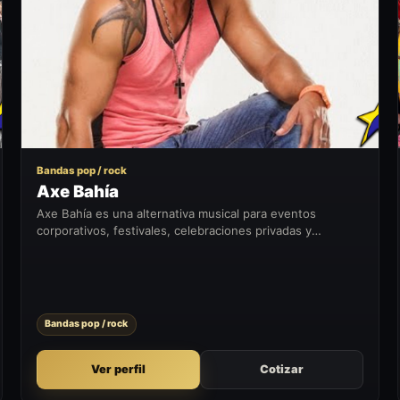
AB
Bandas pop / rock
Axe Bahía
Axe Bahía es una alternativa musical para eventos
corporativos, festivales, celebraciones privadas y
formatos que buscan sumar un momento artístico con
presencia en vivo.
Bandas pop / rock
Ver perfil
Cotizar