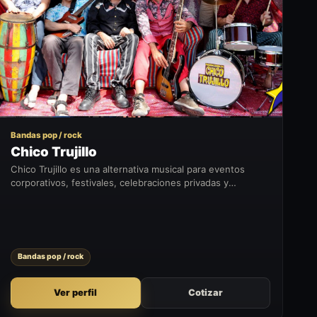
CT
Bandas pop / rock
Chico Trujillo
Chico Trujillo es una alternativa musical para eventos
corporativos, festivales, celebraciones privadas y
formatos que buscan sumar un momento artístico con
presencia en vivo.
Bandas pop / rock
Ver perfil
Cotizar