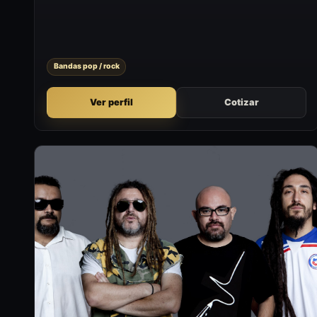
formatos que buscan sumar un momento artístico con
presencia en vivo.
Bandas pop / rock
Ver perfil
Cotizar
G