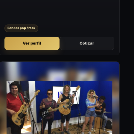
formatos que buscan sumar un momento artístico con
presencia en vivo.
Bandas pop / rock
Ver perfil
Cotizar
A